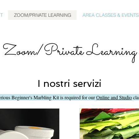
T
ZOOM/PRIVATE LEARNING
AREA CLASSES & EVENTS
Zoom/Private Learning
I nostri servizi
rious Beginner's Marbling Kit is required for our
Online and Studio
cla