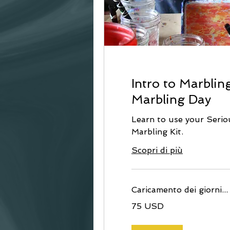
Intro to Marbling
Marbling Day
Learn to use your Serio
Marbling Kit.
Scopri di più
Caricamento dei giorni...
75
75 USD
dollari
statunitensi