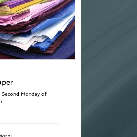
aper
e Second Monday of
h.
orni...