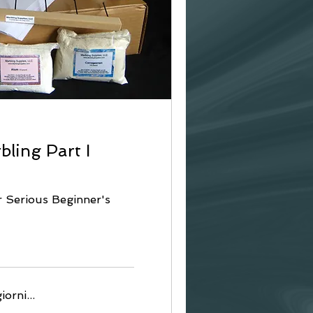
bling Part I
r Serious Beginner's
orni...