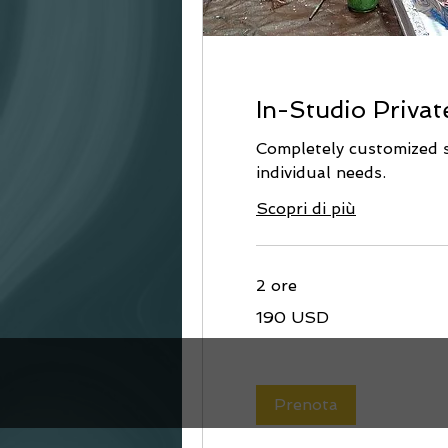
In-Studio Privat
Completely customized s
individual needs.
Scopri di più
2 ore
190
190 USD
dollari
statunitensi
Prenota