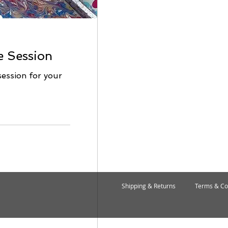
e Session
ession for your
Shipping & Returns
Terms & Co