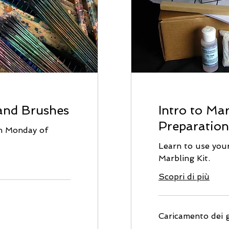
 and Brushes
Intro to Mar
Preparation
h Monday of
Learn to use you
Marbling Kit.
Scopri di più
Caricamento dei gi
40