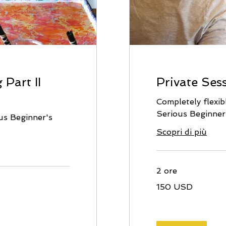
 Part II
Private Ses
Completely flexib
Serious Beginner
us Beginner's
Scopri di più
2 ore
150
150 USD
dollari
statunitensi